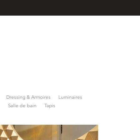
Dressing & Armoires
Luminaires
l
Salle de bain
Tapis