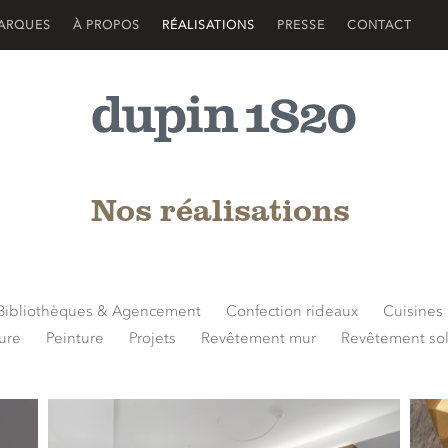
ARQUES
À PROPOS
RÉALISATIONS
PRESSE
CONTACT
Nos réalisations
Bibliothèques & Agencement
Confection rideaux
Cuisines
ure
Peinture
Projets
Revêtement mur
Revêtement so