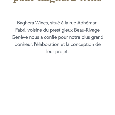
Baghera Wines, situé à la rue Adhémar-
Fabri, voisine du prestigieux Beau-Rivage
Genève nous a confié pour notre plus grand
bonheur, l’élaboration et la conception de
leur projet.
Le concept de la boutique Baghera Wines
invite les clients à voyager au cœur des
histoires des plus grands vignerons. Le
travail de matériaux nobles tel que le bois, le
parquet en chevrons, le papier peint en bois
debout et le dessin d’éléments sur mesure
permettent de vivre une expérience en
adéquation avec le concept de la boutique.